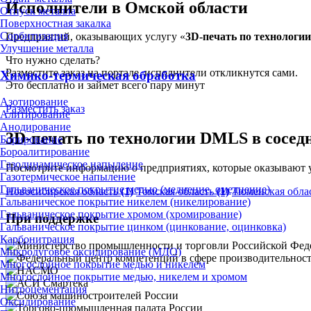
Исполнители в Омской области
Отпуск металла
Поверхностная закалка
Сорбитизация
Предприятий, оказывающих услугу «
3D-печать по технолог
Улучшение металла
Что нужно сделать?
Разместите заказ на портале, исполнители откликнутся сами.
Химико-термическая обработка
Это бесплатно и займет всего пару минут
Азотирование
Разместить заказ
Алитирование
Анодирование
3D-печать по технологии DMLS в сосед
Борирование
Бороалитирование
Газодинамическое напыление
Посмотрите информацию о предприятиях, которые оказывают у
Газотермическое напыление
Гальваническое покрытие медью (меднение, омеднение)
Новосибирская область
(1)
Томская область
(1)
Тюменская обла
Гальваническое покрытие никелем (никелирование)
Гальваническое покрытие хромом (хромирование)
При поддержке
Гальваническое покрытие цинком (цинкование, оцинковка)
Карбонитрация
Микродуговое оксидирование (МДО)
Многослойное покрытие медью и никелем
Многослойное покрытие медью, никелем и хромом
Нитроцементация
Оксидирование