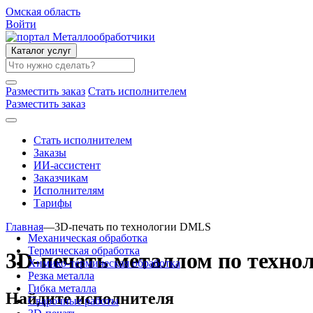
Омская область
Войти
Каталог услуг
Разместить заказ
Стать исполнителем
Разместить заказ
Стать исполнителем
Заказы
ИИ-ассистент
Заказчикам
Исполнителям
Тарифы
Главная
—
3D-печать по технологии DMLS
Механическая обработка
Термическая обработка
3D-печать металлом по техн
Химико-термическая обработка
Резка металла
Гибка металла
Найдите исполнителя
Сварочные работы