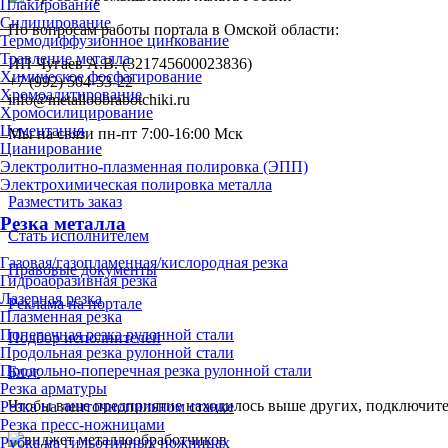
Плакирование
Силицирование
По вопросам работы портала в Омской области:
Термодиффузионное цинкование
Травление металла
ИП Чугаев А.В. (321745600023836)
Химическое фосфатирование
+7 (992) 504-53-22
Хромоалитирование
info@metalloobrabotchiki.ru
Хромосилицирование
Цементация
Мы на связи пн-пт 7:00-16:00 Мск
Цианирование
Электролитно-плазменная полировка (ЭПП)
Электрохимическая полировка металла
Разместить заказ
Резка металла
Стать исполнителем
Газовая/газопламенная/кислородная резка
Правовые документы
Гидроабразивная резка
Лазерная резка
Реклама на портале
Плазменная резка
Поперечная резка рулонной стали
Подбор исполнителей
Продольная резка рулонной стали
Продольно-поперечная резка рулонной стали
Блог
Резка арматуры
Чтобы ваше предприятие находилось выше других, подключит
Резка на ленточнопильном станке
Резка пресс-ножницами
Рубка на гильотинных ножницах