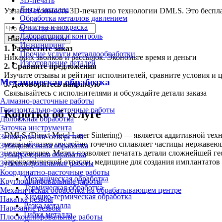
3D-печать
Литьё металла
Узнайте стоимость 3D-печати по технологии DMLS. Это беспла
Обработка металлов давлением
Очистка и покраска
Лаборатория и контроль
Найти исполнителя
Инжиниринг
1.
Разместите заказ
Прочие услуги металлообработки
Никаких звонков и рассылок. Экономьте время и деньги
Изготовление деталей
2.
Сравните предложения
Изучите отзывы и рейтинг исполнителей, сравните условия и 
Механическая обработка
3.
Договоритесь напрямую
Связывайтесь с исполнителями и обсуждайте детали заказа
Алмазно-расточные работы
Горизонтально-расточные работы
Коротко об услуге
Долбёжная обработка
Заточка инструмента
DMLS (Direct Metal Laser Sintering) — является аддитивной 
Зенкерование отверстий
мощный лазер послойно точечно сплавляет частицы нержавеющ
Зубодолбёжная обработка
недостающее. Метод позволяет печатать детали сложнейшей ге
Зубофрезерная обработка
аэрокосмической отрасли, медицине для создания имплантатов
Зубошлифовальные работы
Координатно-расточные работы
Механическая обработка
Круглошлифовальные работы
Термическая обработка
Механическая обработка на обрабатывающем центре
Химико-термическая обработка
Накатка резьбы
Резка металла
Нарезание резьбы
Гибка металла
Плоскошлифовальные работы