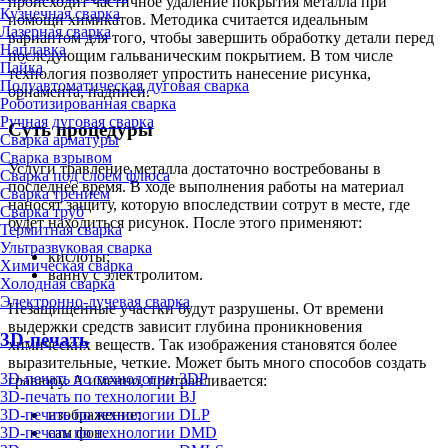
происходит частичное удаление покрытия металла при
Кузнечная сварка
помощи химикатов. Методика считается идеальным
Лазерная сварка
вариантом для того, чтобы завершить обработку детали перед
Наплавка
последующим гальваническим покрытием. В том числе
Пайка
технология позволяет упростить нанесение рисунка,
Полуавтоматическая дуговая сварка
орнамента, надписи.
Роботизированная сварка
Ручная дуговая сварка
Суть процедуры
Сварка арматуры
Сварка взрывом
Услуги травление металла достаточно востребованы в
Сварка под слоем флюса
последнее время. В ходе выполнения работы на материал
Сварка трением
наносят защиту, которую впоследствии сотрут в месте, где
Сварка труб
будет находиться рисунок. После этого применяют:
Термитная сварка
Ультразвуковая сварка
кислоты;
Химическая сварка
ванну с электролитом.
Холодная сварка
Электронно-лучевая сварка
Незащищенные участки будут разрушены. От времени
выдержки средств зависит глубина проникновения
3D-печать
химических веществ. Так изображения становятся более
выразительные, четкие. Может быть много способов создать
3D-печать по технологии 3DP
гравюру. А именно, протравливается:
3D-печать по технологии BJ
3D-печать по технологии DLP
изображение;
3D-печать по технологии DMD
сам фон.