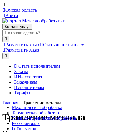
Омская область
Войти
Каталог услуг
Разместить заказ
Стать исполнителем
Разместить заказ
Стать исполнителем
Заказы
ИИ-ассистент
Заказчикам
Исполнителям
Тарифы
Главная
—
Травление металла
Механическая обработка
Термическая обработка
Травление металла
Химико-термическая обработка
Резка металла
Гибка металла