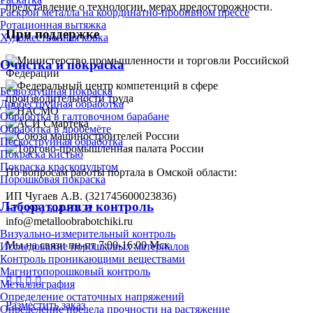
представление о технологии, мерах предосторожности.
Раскрой металла на координатно-пробивном прессе
Ротационная вытяжка
При поддержке
Художественная ковка
Очистка и покраска
Безвоздушная покраска
Дробеструйная обработка
Обработка в галтовочном барабане
Обработка в дробемёте
Пескоструйная обработка
Покраска кистью
Покраска краскопультом
По вопросам работы портала в Омской области:
Порошковая покраска
ИП Чугаев А.В. (321745600023836)
Лаборатория и контроль
+7 (992) 504-53-22
info@metalloobrabotchiki.ru
Визуально-измерительный контроль
Мы на связи пн-пт 7:00-16:00 Мск
Исследование порошковых материалов
Контроль проникающими веществами
Магнитопорошковый контроль
Металлография
Определение остаточных напряжений
Разместить заказ
Определение предела прочности на растяжение