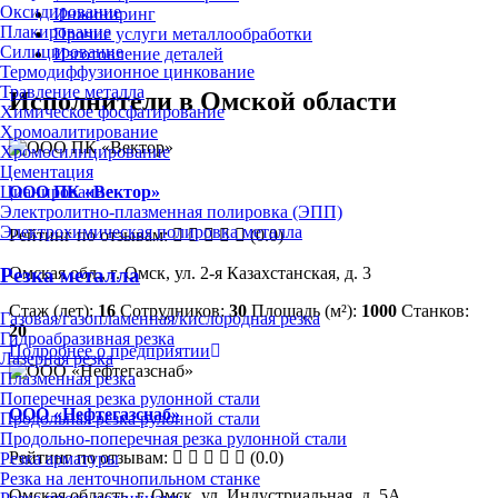
Оксидирование
Инжиниринг
Плакирование
Прочие услуги металлообработки
Силицирование
Изготовление деталей
Термодиффузионное цинкование
Травление металла
Исполнители в Омской области
Химическое фосфатирование
Хромоалитирование
Хромосилицирование
Цементация
ООО ПК «Вектор»
Цианирование
Электролитно-плазменная полировка (ЭПП)
Электрохимическая полировка металла
Рейтинг по отзывам:
(0.0)
Омская обл., г. Омск, ул. 2-я Казахстанская, д. 3
Резка металла
Стаж (лет):
16
Сотрудников:
30
Площадь (м²):
1000
Станков:
Газовая/газопламенная/кислородная резка
20
Гидроабразивная резка
Подробнее о предприятии
Лазерная резка
Плазменная резка
Поперечная резка рулонной стали
ООО «Нефтегазснаб»
Продольная резка рулонной стали
Продольно-поперечная резка рулонной стали
Рейтинг по отзывам:
(0.0)
Резка арматуры
Резка на ленточнопильном станке
Омская область, г. Омск, ул. Индустриальная, д. 5А