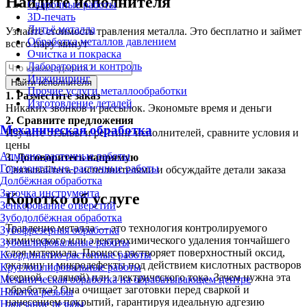
Найдите исполнителя
Сварочные работы
3D-печать
Литьё металла
Узнайте стоимость травления металла. Это бесплатно и займет
Обработка металлов давлением
всего пару минут
Очистка и покраска
Лаборатория и контроль
Инжиниринг
Найти исполнителя
Прочие услуги металлообработки
1.
Разместите заказ
Изготовление деталей
Никаких звонков и рассылок. Экономьте время и деньги
2.
Сравните предложения
Механическая обработка
Изучите отзывы и рейтинг исполнителей, сравните условия и
цены
Алмазно-расточные работы
3.
Договоритесь напрямую
Горизонтально-расточные работы
Связывайтесь с исполнителями и обсуждайте детали заказа
Долбёжная обработка
Заточка инструмента
Коротко об услуге
Зенкерование отверстий
Зубодолбёжная обработка
Травление металла — это технология контролируемого
Зубофрезерная обработка
химического или электрохимического удаления тончайшего
Зубошлифовальные работы
слоя материала. Процесс растворяет поверхностный оксид,
Координатно-расточные работы
окалину и микродефекты под действием кислотных растворов
Круглошлифовальные работы
(серной, соляной) или электрического тока. Зачем нужна эта
Механическая обработка на обрабатывающем центре
обработка? Она очищает заготовки перед сваркой и
Накатка резьбы
нанесением покрытий, гарантируя идеальную адгезию
Нарезание резьбы