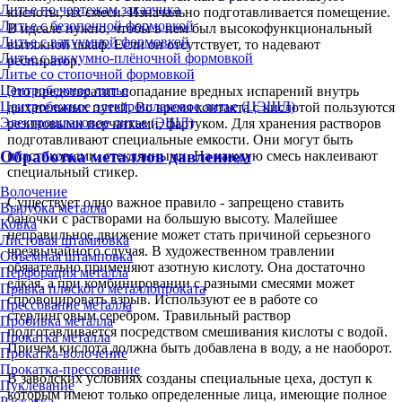
Литье по чертежам заказчика
кислоты, их смеси. Изначально подготавливается помещение.
Литье с безопочной формовкой
В идеале нужно, чтобы в нем был высокофункциональный
Литье с вакуумной формовкой
вытяжной шкаф. Если он отсутствует, то надевают
Литье с вакуумно-плёночной формовкой
респиратор.
Литье со стопочной формовкой
Центробежное литье
Это предотвратит попадание вредных испарений внутрь
Центробежное электрошлаковое литье (ЦЭШЛ)
дыхательных путей. Во время контакта с кислотой пользуются
Электрошлаковое литье (ЭШЛ)
резиновыми перчатками, фартуком. Для хранения растворов
подготавливают специальные емкости. Они могут быть
Обработка металлов давлением
пластиковыми, стеклянными. На каждую смесь наклеивают
специальный стикер.
Волочение
Существует одно важное правило - запрещено ставить
Вырубка металла
баночки с растворами на большую высоту. Малейшее
Ковка
неправильное движение может стать причиной серьезного
Листовая штамповка
чрезвычайного случая. В художественном травлении
Объёмная штамповка
обязательно применяют азотную кислоту. Она достаточно
Перфорация металла
едкая, а при комбинировании с разными смесями может
Правка плоского металлопроката
спровоцировать взрыв. Используют ее в работе со
Прессование металла
стерлинговым серебром. Травильный раствор
Пробивка металла
подготавливается посредством смешивания кислоты с водой.
Прокатка металла
Причем кислота должна быть добавлена в воду, а не наоборот.
Прокатка-волочение
Прокатка-прессование
В заводских условиях созданы специальные цеха, доступ к
Пуклевание
которым имеют только определенные лица, имеющие полное
Раскатка