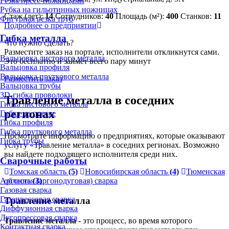
Резка пресс-ножницами
Рубка на гильотинных ножницах
Стаж (лет):
14
Сотрудников:
40
Площадь (м²):
400
Станков:
11
Фигурная резка труб
Подробнее о предприятии
Гибка металла
Что нужно сделать?
Разместите заказ на портале, исполнители откликнутся сами.
Вальцовка листового металла
Это бесплатно и займет всего пару минут
Вальцовка профиля
Вальцовка пруткового металла
Разместить заказ
Вальцовка трубы
3D-гибка проволоки
Травление металла в соседних
Гибка листового металла
регионах
Гибка на прессе
Гибка профиля
Гибка пруткового металла
Посмотрите информацию о предприятиях, которые оказывают
Гибка трубы
услугу «Травление металла» в соседних регионах. Возможно
вы найдете подходящего исполнителя среди них.
Сварочные работы
Томская область
(5)
Новосибирская область
(4)
Тюменская
Аргонная (аргонодуговая) сварка
область
(3)
Газовая сварка
Газопрессовая сварка
Травление металла
Диффузионная сварка
Дугопрессовая сварка
Травление металла
- это процесс, во время которого
Контактная сварка